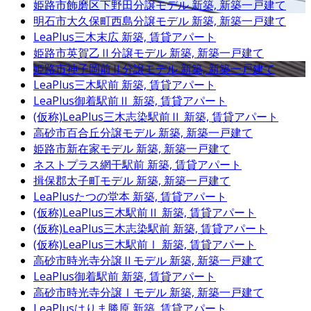
姫路市飾磨区下野田分譲モデル
新築, 新築一戸建て
明石市大久保町西島分譲モデル
新築, 新築一戸建て
LeaPlus三木末広
新築, 賃貸アパート
姫路市英賀乙Ⅱ分譲モデル
新築, 新築一戸建て
姫路市神子岡前Ⅱ分譲モデル
新築, 新築一戸建て
LeaPlus三木駅前
新築, 賃貸アパート
LeaPlus御着駅前Ⅱ
新築, 賃貸アパート
(仮称)LeaPlus三木志染駅前Ⅱ
新築, 賃貸アパート
高砂市百合丘分譲モデル
新築, 新築一戸建て
姫路市新在家モデル
新築, 新築一戸建て
ネストプラス網干駅前
新築, 賃貸アパート
揖保郡太子町モデル
新築, 新築一戸建て
LeaPlusたつの堂本
新築, 賃貸アパート
(仮称)LeaPlus三木駅前Ⅱ
新築, 賃貸アパート
(仮称)LeaPlus三木志染駅前
新築, 賃貸アパート
(仮称)LeaPlus三木駅前Ⅰ
新築, 賃貸アパート
高砂市時光寺分譲Ⅱモデル
新築, 新築一戸建て
LeaPlus御着駅前
新築, 賃貸アパート
高砂市時光寺分譲Ⅰモデル
新築, 新築一戸建て
LeaPlusはりま勝原
新築, 賃貸アパート