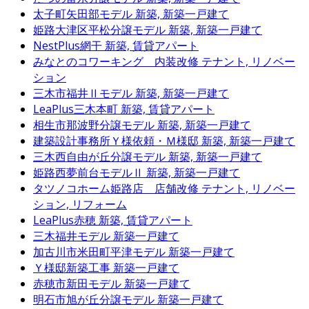
太子町矢田部モデル
新築, 新築一戸建て
姫路大津区平松分譲モデル
新築, 新築一戸建て
NestPlus網干
新築, 賃貸アパート
みなとのコワーキング 内装改修
テナント, リノベー
ション
三木市福井Ⅱモデル
新築, 新築一戸建て
LeaPlus三木本町
新築, 賃貸アパート
相生市那波野分譲モデル
新築, 新築一戸建て
建築設計事務所Ｙ様依頼・Ｍ様邸
新築, 新築一戸建て
三木西自由が丘分譲モデル
新築, 新築一戸建て
姫路西夢前台モデルⅡ
新築, 新築一戸建て
タツノコホーム姫路店 店舗改修
テナント, リノベー
ション, リフォーム
LeaPlus赤穂
新築, 賃貸アパート
三木福井モデル
新築一戸建て
加古川市米田町平津モデル
新築一戸建て
Ｙ様邸新築工事
新築一戸建て
赤穂市新田モデル
新築一戸建て
明石市旭が丘分譲モデル
新築一戸建て