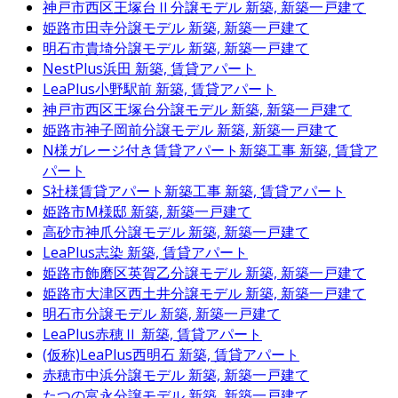
神戸市西区王塚台Ⅱ分譲モデル
新築, 新築一戸建て
姫路市田寺分譲モデル
新築, 新築一戸建て
明石市貴埼分譲モデル
新築, 新築一戸建て
NestPlus浜田
新築, 賃貸アパート
LeaPlus小野駅前
新築, 賃貸アパート
神戸市西区王塚台分譲モデル
新築, 新築一戸建て
姫路市神子岡前分譲モデル
新築, 新築一戸建て
N様ガレージ付き賃貸アパート新築工事
新築, 賃貸ア
パート
S社様賃貸アパート新築工事
新築, 賃貸アパート
姫路市M様邸
新築, 新築一戸建て
高砂市神爪分譲モデル
新築, 新築一戸建て
LeaPlus志染
新築, 賃貸アパート
姫路市飾磨区英賀乙分譲モデル
新築, 新築一戸建て
姫路市大津区西土井分譲モデル
新築, 新築一戸建て
明石市分譲モデル
新築, 新築一戸建て
LeaPlus赤穂Ⅱ
新築, 賃貸アパート
(仮称)LeaPlus西明石
新築, 賃貸アパート
赤穂市中浜分譲モデル
新築, 新築一戸建て
たつの富永分譲モデル
新築, 新築一戸建て