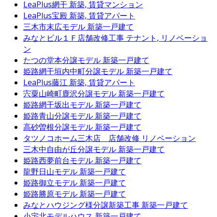
LeaPlus網干
新築, 賃貸マンション
LeaPlus宝殿
新築, 賃貸アパート
三木市末広モデル
新築一戸建て
みなとビル１Ｆ店舗改修工事
テナント, リノベーショ
ン
たつの堂本分譲モデル
新築一戸建て
姫路網干垣内中町分譲モデル
新築一戸建て
LeaPlus藤江
新築, 賃貸アパート
宍粟山崎町鹿沢分譲モデル
新築一戸建て
姫路網干坂出モデル
新築一戸建て
姫路青山分譲モデル
新築一戸建て
高砂曽根分譲モデル
新築一戸建て
タツノコホーム三木店 店舗改修
リノベーション
三木中自由が丘分譲モデル
新築一戸建て
姫路西夢前台モデル
新築一戸建て
龍野日山モデル
新築一戸建て
姫路御立モデル
新築一戸建て
姫路勝原モデル
新築一戸建て
みなとハウジング様分譲新築工事
新築一戸建て
小宅北モデルハウス
新築一戸建て