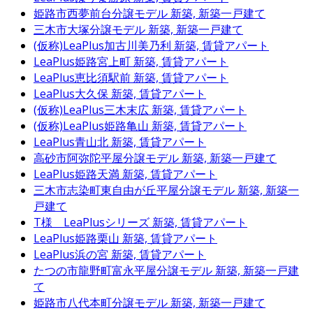
姫路市西夢前台分譲モデル
新築, 新築一戸建て
三木市大塚分譲モデル
新築, 新築一戸建て
(仮称)LeaPlus加古川美乃利
新築, 賃貸アパート
LeaPlus姫路宮上町
新築, 賃貸アパート
LeaPlus恵比須駅前
新築, 賃貸アパート
LeaPlus大久保
新築, 賃貸アパート
(仮称)LeaPlus三木末広
新築, 賃貸アパート
(仮称)LeaPlus姫路亀山
新築, 賃貸アパート
LeaPlus青山北
新築, 賃貸アパート
高砂市阿弥陀平屋分譲モデル
新築, 新築一戸建て
LeaPlus姫路天満
新築, 賃貸アパート
三木市志染町東自由が丘平屋分譲モデル
新築, 新築一
戸建て
T様 LeaPlusシリーズ
新築, 賃貸アパート
LeaPlus姫路栗山
新築, 賃貸アパート
LeaPlus浜の宮
新築, 賃貸アパート
たつの市龍野町富永平屋分譲モデル
新築, 新築一戸建
て
姫路市八代本町分譲モデル
新築, 新築一戸建て