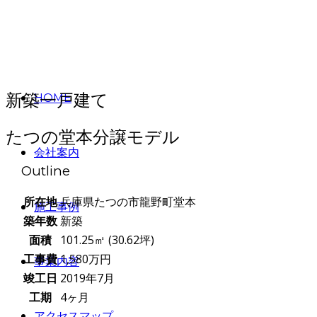
新築一戸建て
HOME
たつの堂本分譲モデル
会社案内
Outline
所在地
兵庫県たつの市龍野町堂本
施工事例
築年数
新築
面積
101.25㎡ (30.62坪)
工事費
1,580万円
事業内容
竣工日
2019年7月
工期
4ヶ月
アクセスマップ