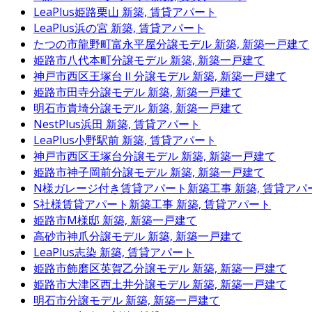
LeaPlus姫路栗山
新築, 賃貸アパート
LeaPlus浜の宮
新築, 賃貸アパート
たつの市龍野町富永平屋分譲モデル
新築, 新築一戸建て
姫路市八代本町分譲モデル
新築, 新築一戸建て
神戸市西区王塚台Ⅱ分譲モデル
新築, 新築一戸建て
姫路市田寺分譲モデル
新築, 新築一戸建て
明石市貴埼分譲モデル
新築, 新築一戸建て
NestPlus浜田
新築, 賃貸アパート
LeaPlus小野駅前
新築, 賃貸アパート
神戸市西区王塚台分譲モデル
新築, 新築一戸建て
姫路市神子岡前分譲モデル
新築, 新築一戸建て
N様ガレージ付き賃貸アパート新築工事
新築, 賃貸アパ
S社様賃貸アパート新築工事
新築, 賃貸アパート
姫路市M様邸
新築, 新築一戸建て
高砂市神爪分譲モデル
新築, 新築一戸建て
LeaPlus志染
新築, 賃貸アパート
姫路市飾磨区英賀乙分譲モデル
新築, 新築一戸建て
姫路市大津区西土井分譲モデル
新築, 新築一戸建て
明石市分譲モデル
新築, 新築一戸建て