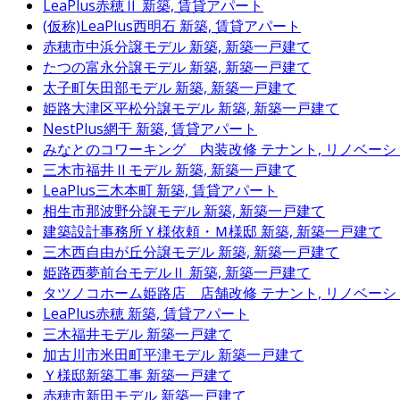
LeaPlus赤穂Ⅱ
新築, 賃貸アパート
(仮称)LeaPlus西明石
新築, 賃貸アパート
赤穂市中浜分譲モデル
新築, 新築一戸建て
たつの富永分譲モデル
新築, 新築一戸建て
太子町矢田部モデル
新築, 新築一戸建て
姫路大津区平松分譲モデル
新築, 新築一戸建て
NestPlus網干
新築, 賃貸アパート
みなとのコワーキング 内装改修
テナント, リノベーシ
三木市福井Ⅱモデル
新築, 新築一戸建て
LeaPlus三木本町
新築, 賃貸アパート
相生市那波野分譲モデル
新築, 新築一戸建て
建築設計事務所Ｙ様依頼・Ｍ様邸
新築, 新築一戸建て
三木西自由が丘分譲モデル
新築, 新築一戸建て
姫路西夢前台モデルⅡ
新築, 新築一戸建て
タツノコホーム姫路店 店舗改修
テナント, リノベーシ
LeaPlus赤穂
新築, 賃貸アパート
三木福井モデル
新築一戸建て
加古川市米田町平津モデル
新築一戸建て
Ｙ様邸新築工事
新築一戸建て
赤穂市新田モデル
新築一戸建て