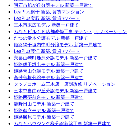
明石市旭が丘分譲モデル
新築一戸建て
LeaPlus網干
新築, 賃貸マンション
LeaPlus宝殿
新築, 賃貸アパート
三木市末広モデル
新築一戸建て
みなとビル１Ｆ店舗改修工事
テナント, リノベーション
たつの堂本分譲モデル
新築一戸建て
姫路網干垣内中町分譲モデル
新築一戸建て
LeaPlus藤江
新築, 賃貸アパート
宍粟山崎町鹿沢分譲モデル
新築一戸建て
姫路網干坂出モデル
新築一戸建て
姫路青山分譲モデル
新築一戸建て
高砂曽根分譲モデル
新築一戸建て
タツノコホーム三木店 店舗改修
リノベーション
三木中自由が丘分譲モデル
新築一戸建て
姫路西夢前台モデル
新築一戸建て
龍野日山モデル
新築一戸建て
姫路御立モデル
新築一戸建て
姫路勝原モデル
新築一戸建て
みなとハウジング様分譲新築工事
新築一戸建て