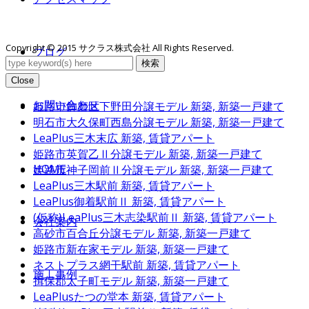
Copyright © 2015 サクラス株式会社 All Rights Reserved.
ブログ
検索
Close
お問い合わせ
姫路市飾磨区下野田分譲モデル
新築, 新築一戸建て
明石市大久保町西島分譲モデル
新築, 新築一戸建て
LeaPlus三木末広
新築, 賃貸アパート
姫路市英賀乙Ⅱ分譲モデル
新築, 新築一戸建て
HOME
姫路市神子岡前Ⅱ分譲モデル
新築, 新築一戸建て
LeaPlus三木駅前
新築, 賃貸アパート
LeaPlus御着駅前Ⅱ
新築, 賃貸アパート
(仮称)LeaPlus三木志染駅前Ⅱ
新築, 賃貸アパート
会社案内
高砂市百合丘分譲モデル
新築, 新築一戸建て
姫路市新在家モデル
新築, 新築一戸建て
ネストプラス網干駅前
新築, 賃貸アパート
施工事例
揖保郡太子町モデル
新築, 新築一戸建て
LeaPlusたつの堂本
新築, 賃貸アパート