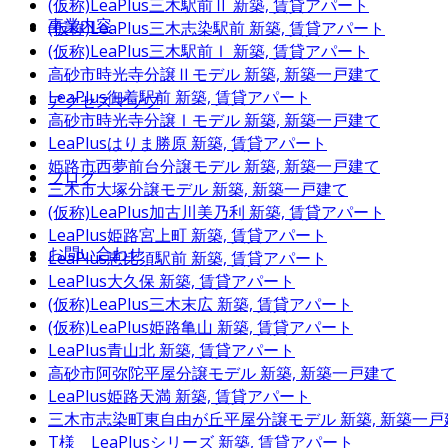
(仮称)LeaPlus三木駅前Ⅱ
新築, 賃貸アパート
事業内容
(仮称)LeaPlus三木志染駅前
新築, 賃貸アパート
(仮称)LeaPlus三木駅前Ⅰ
新築, 賃貸アパート
高砂市時光寺分譲Ⅱモデル
新築, 新築一戸建て
LeaPlus御着駅前
新築, 賃貸アパート
アクセスマップ
高砂市時光寺分譲Ⅰモデル
新築, 新築一戸建て
LeaPlusはりま勝原
新築, 賃貸アパート
姫路市西夢前台分譲モデル
新築, 新築一戸建て
ブログ
三木市大塚分譲モデル
新築, 新築一戸建て
(仮称)LeaPlus加古川美乃利
新築, 賃貸アパート
LeaPlus姫路宮上町
新築, 賃貸アパート
お問い合わせ
LeaPlus恵比須駅前
新築, 賃貸アパート
LeaPlus大久保
新築, 賃貸アパート
(仮称)LeaPlus三木末広
新築, 賃貸アパート
(仮称)LeaPlus姫路亀山
新築, 賃貸アパート
LeaPlus青山北
新築, 賃貸アパート
高砂市阿弥陀平屋分譲モデル
新築, 新築一戸建て
LeaPlus姫路天満
新築, 賃貸アパート
三木市志染町東自由が丘平屋分譲モデル
新築, 新築一
T様 LeaPlusシリーズ
新築, 賃貸アパート