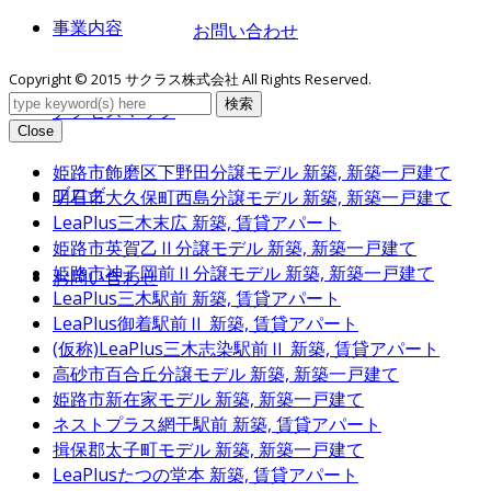
事業内容
お問い合わせ
Copyright © 2015 サクラス株式会社 All Rights Reserved.
検索
アクセスマップ
Close
姫路市飾磨区下野田分譲モデル
新築, 新築一戸建て
ブログ
明石市大久保町西島分譲モデル
新築, 新築一戸建て
LeaPlus三木末広
新築, 賃貸アパート
姫路市英賀乙Ⅱ分譲モデル
新築, 新築一戸建て
姫路市神子岡前Ⅱ分譲モデル
新築, 新築一戸建て
お問い合わせ
LeaPlus三木駅前
新築, 賃貸アパート
LeaPlus御着駅前Ⅱ
新築, 賃貸アパート
(仮称)LeaPlus三木志染駅前Ⅱ
新築, 賃貸アパート
高砂市百合丘分譲モデル
新築, 新築一戸建て
姫路市新在家モデル
新築, 新築一戸建て
ネストプラス網干駅前
新築, 賃貸アパート
揖保郡太子町モデル
新築, 新築一戸建て
LeaPlusたつの堂本
新築, 賃貸アパート