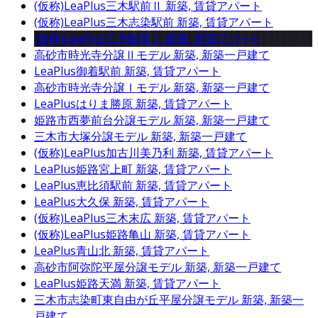
(仮称)LeaPlus三木駅前Ⅱ
新築, 賃貸アパート
(仮称)LeaPlus三木志染駅前
新築, 賃貸アパート
(仮称)LeaPlus三木駅前Ⅰ
新築, 賃貸アパート
高砂市時光寺分譲Ⅱモデル
新築, 新築一戸建て
LeaPlus御着駅前
新築, 賃貸アパート
高砂市時光寺分譲Ⅰモデル
新築, 新築一戸建て
LeaPlusはりま勝原
新築, 賃貸アパート
姫路市西夢前台分譲モデル
新築, 新築一戸建て
三木市大塚分譲モデル
新築, 新築一戸建て
(仮称)LeaPlus加古川美乃利
新築, 賃貸アパート
LeaPlus姫路宮上町
新築, 賃貸アパート
LeaPlus恵比須駅前
新築, 賃貸アパート
LeaPlus大久保
新築, 賃貸アパート
(仮称)LeaPlus三木末広
新築, 賃貸アパート
(仮称)LeaPlus姫路亀山
新築, 賃貸アパート
LeaPlus青山北
新築, 賃貸アパート
高砂市阿弥陀平屋分譲モデル
新築, 新築一戸建て
LeaPlus姫路天満
新築, 賃貸アパート
三木市志染町東自由が丘平屋分譲モデル
新築, 新築一
戸建て