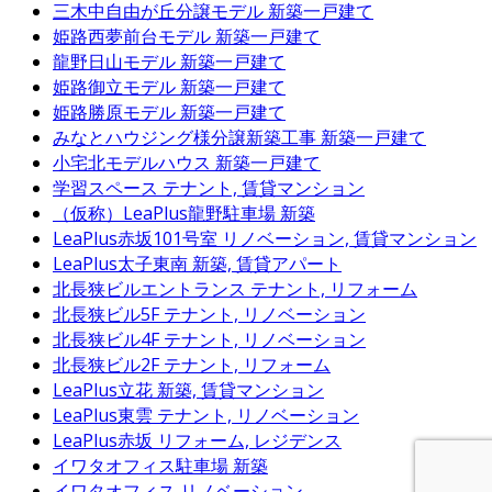
三木中自由が丘分譲モデル
新築一戸建て
姫路西夢前台モデル
新築一戸建て
龍野日山モデル
新築一戸建て
姫路御立モデル
新築一戸建て
姫路勝原モデル
新築一戸建て
みなとハウジング様分譲新築工事
新築一戸建て
小宅北モデルハウス
新築一戸建て
学習スペース
テナント, 賃貸マンション
（仮称）LeaPlus龍野駐車場
新築
LeaPlus赤坂101号室
リノベーション, 賃貸マンション
LeaPlus太子東南
新築, 賃貸アパート
北長狭ビルエントランス
テナント, リフォーム
北長狭ビル5F
テナント, リノベーション
北長狭ビル4F
テナント, リノベーション
北長狭ビル2F
テナント, リフォーム
LeaPlus立花
新築, 賃貸マンション
LeaPlus東雲
テナント, リノベーション
LeaPlus赤坂
リフォーム, レジデンス
イワタオフィス駐車場
新築
イワタオフィス
リノベーション