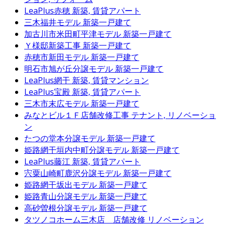
LeaPlus赤穂
新築, 賃貸アパート
三木福井モデル
新築一戸建て
加古川市米田町平津モデル
新築一戸建て
Ｙ様邸新築工事
新築一戸建て
赤穂市新田モデル
新築一戸建て
明石市旭が丘分譲モデル
新築一戸建て
LeaPlus網干
新築, 賃貸マンション
LeaPlus宝殿
新築, 賃貸アパート
三木市末広モデル
新築一戸建て
みなとビル１Ｆ店舗改修工事
テナント, リノベーショ
ン
たつの堂本分譲モデル
新築一戸建て
姫路網干垣内中町分譲モデル
新築一戸建て
LeaPlus藤江
新築, 賃貸アパート
宍粟山崎町鹿沢分譲モデル
新築一戸建て
姫路網干坂出モデル
新築一戸建て
姫路青山分譲モデル
新築一戸建て
高砂曽根分譲モデル
新築一戸建て
タツノコホーム三木店 店舗改修
リノベーション