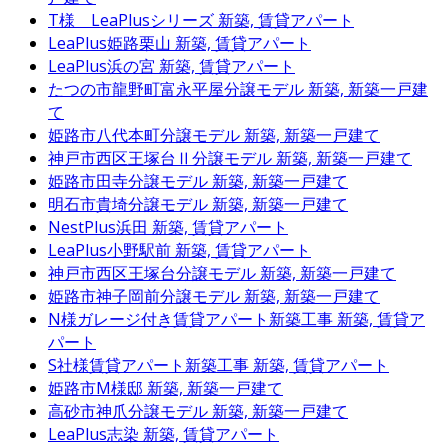
T様 LeaPlusシリーズ
新築, 賃貸アパート
LeaPlus姫路栗山
新築, 賃貸アパート
LeaPlus浜の宮
新築, 賃貸アパート
たつの市龍野町富永平屋分譲モデル
新築, 新築一戸建
て
姫路市八代本町分譲モデル
新築, 新築一戸建て
神戸市西区王塚台Ⅱ分譲モデル
新築, 新築一戸建て
姫路市田寺分譲モデル
新築, 新築一戸建て
明石市貴埼分譲モデル
新築, 新築一戸建て
NestPlus浜田
新築, 賃貸アパート
LeaPlus小野駅前
新築, 賃貸アパート
神戸市西区王塚台分譲モデル
新築, 新築一戸建て
姫路市神子岡前分譲モデル
新築, 新築一戸建て
N様ガレージ付き賃貸アパート新築工事
新築, 賃貸ア
パート
S社様賃貸アパート新築工事
新築, 賃貸アパート
姫路市M様邸
新築, 新築一戸建て
高砂市神爪分譲モデル
新築, 新築一戸建て
LeaPlus志染
新築, 賃貸アパート