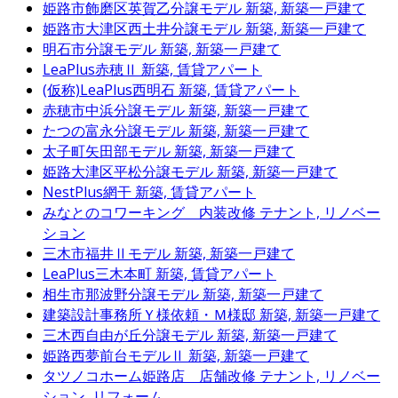
姫路市飾磨区英賀乙分譲モデル
新築, 新築一戸建て
姫路市大津区西土井分譲モデル
新築, 新築一戸建て
明石市分譲モデル
新築, 新築一戸建て
LeaPlus赤穂Ⅱ
新築, 賃貸アパート
(仮称)LeaPlus西明石
新築, 賃貸アパート
赤穂市中浜分譲モデル
新築, 新築一戸建て
たつの富永分譲モデル
新築, 新築一戸建て
太子町矢田部モデル
新築, 新築一戸建て
姫路大津区平松分譲モデル
新築, 新築一戸建て
NestPlus網干
新築, 賃貸アパート
みなとのコワーキング 内装改修
テナント, リノベー
ション
三木市福井Ⅱモデル
新築, 新築一戸建て
LeaPlus三木本町
新築, 賃貸アパート
相生市那波野分譲モデル
新築, 新築一戸建て
建築設計事務所Ｙ様依頼・Ｍ様邸
新築, 新築一戸建て
三木西自由が丘分譲モデル
新築, 新築一戸建て
姫路西夢前台モデルⅡ
新築, 新築一戸建て
タツノコホーム姫路店 店舗改修
テナント, リノベー
ション, リフォーム