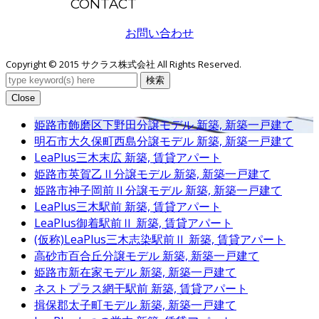
CONTACT
お問い合わせ
Copyright © 2015 サクラス株式会社 All Rights Reserved.
検索
Close
姫路市飾磨区下野田分譲モデル
新築, 新築一戸建て
明石市大久保町西島分譲モデル
新築, 新築一戸建て
LeaPlus三木末広
新築, 賃貸アパート
姫路市英賀乙Ⅱ分譲モデル
新築, 新築一戸建て
姫路市神子岡前Ⅱ分譲モデル
新築, 新築一戸建て
LeaPlus三木駅前
新築, 賃貸アパート
LeaPlus御着駅前Ⅱ
新築, 賃貸アパート
(仮称)LeaPlus三木志染駅前Ⅱ
新築, 賃貸アパート
高砂市百合丘分譲モデル
新築, 新築一戸建て
姫路市新在家モデル
新築, 新築一戸建て
ネストプラス網干駅前
新築, 賃貸アパート
揖保郡太子町モデル
新築, 新築一戸建て