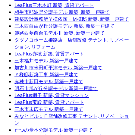
LeaPlus三木本町
新築, 賃貸アパート
相生市那波野分譲モデル
新築, 新築一戸建て
建築設計事務所Ｙ様依頼・Ｍ様邸
新築, 新築一戸建て
三木西自由が丘分譲モデル
新築, 新築一戸建て
姫路西夢前台モデルⅡ
新築, 新築一戸建て
タツノコホーム姫路店 店舗改修
テナント, リノベー
ション, リフォーム
LeaPlus赤穂
新築, 賃貸アパート
三木福井モデル
新築一戸建て
加古川市米田町平津モデル
新築一戸建て
Ｙ様邸新築工事
新築一戸建て
赤穂市新田モデル
新築一戸建て
明石市旭が丘分譲モデル
新築一戸建て
LeaPlus網干
新築, 賃貸マンション
LeaPlus宝殿
新築, 賃貸アパート
三木市末広モデル
新築一戸建て
みなとビル１Ｆ店舗改修工事
テナント, リノベーショ
ン
たつの堂本分譲モデル
新築一戸建て