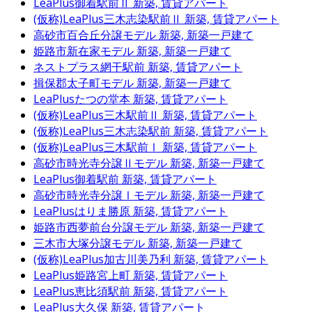
LeaPlus御着駅前Ⅱ
新築, 賃貸アパート
(仮称)LeaPlus三木志染駅前Ⅱ
新築, 賃貸アパート
高砂市百合丘分譲モデル
新築, 新築一戸建て
姫路市新在家モデル
新築, 新築一戸建て
ネストプラス網干駅前
新築, 賃貸アパート
揖保郡太子町モデル
新築, 新築一戸建て
LeaPlusたつの堂本
新築, 賃貸アパート
(仮称)LeaPlus三木駅前Ⅱ
新築, 賃貸アパート
(仮称)LeaPlus三木志染駅前
新築, 賃貸アパート
(仮称)LeaPlus三木駅前Ⅰ
新築, 賃貸アパート
高砂市時光寺分譲Ⅱモデル
新築, 新築一戸建て
LeaPlus御着駅前
新築, 賃貸アパート
高砂市時光寺分譲Ⅰモデル
新築, 新築一戸建て
LeaPlusはりま勝原
新築, 賃貸アパート
姫路市西夢前台分譲モデル
新築, 新築一戸建て
三木市大塚分譲モデル
新築, 新築一戸建て
(仮称)LeaPlus加古川美乃利
新築, 賃貸アパート
LeaPlus姫路宮上町
新築, 賃貸アパート
LeaPlus恵比須駅前
新築, 賃貸アパート
LeaPlus大久保
新築, 賃貸アパート