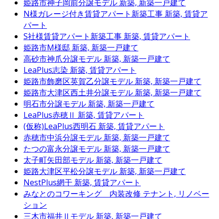
姫路市神子岡前分譲モデル
新築, 新築一戸建て
N様ガレージ付き賃貸アパート新築工事
新築, 賃貸ア
パート
S社様賃貸アパート新築工事
新築, 賃貸アパート
姫路市M様邸
新築, 新築一戸建て
高砂市神爪分譲モデル
新築, 新築一戸建て
LeaPlus志染
新築, 賃貸アパート
姫路市飾磨区英賀乙分譲モデル
新築, 新築一戸建て
姫路市大津区西土井分譲モデル
新築, 新築一戸建て
明石市分譲モデル
新築, 新築一戸建て
LeaPlus赤穂Ⅱ
新築, 賃貸アパート
(仮称)LeaPlus西明石
新築, 賃貸アパート
赤穂市中浜分譲モデル
新築, 新築一戸建て
たつの富永分譲モデル
新築, 新築一戸建て
太子町矢田部モデル
新築, 新築一戸建て
姫路大津区平松分譲モデル
新築, 新築一戸建て
NestPlus網干
新築, 賃貸アパート
みなとのコワーキング 内装改修
テナント, リノベー
ション
三木市福井Ⅱモデル
新築, 新築一戸建て