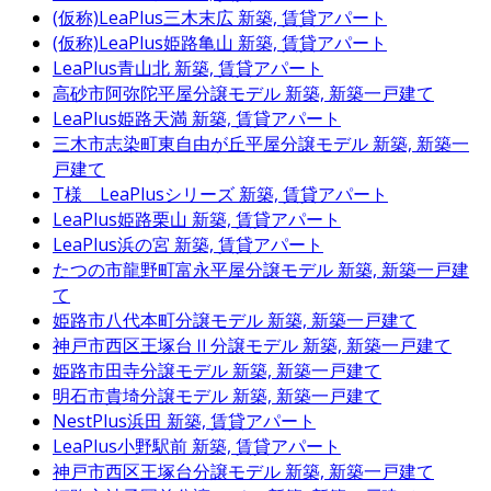
(仮称)LeaPlus三木末広
新築, 賃貸アパート
(仮称)LeaPlus姫路亀山
新築, 賃貸アパート
LeaPlus青山北
新築, 賃貸アパート
高砂市阿弥陀平屋分譲モデル
新築, 新築一戸建て
LeaPlus姫路天満
新築, 賃貸アパート
三木市志染町東自由が丘平屋分譲モデル
新築, 新築一
戸建て
T様 LeaPlusシリーズ
新築, 賃貸アパート
LeaPlus姫路栗山
新築, 賃貸アパート
LeaPlus浜の宮
新築, 賃貸アパート
たつの市龍野町富永平屋分譲モデル
新築, 新築一戸建
て
姫路市八代本町分譲モデル
新築, 新築一戸建て
神戸市西区王塚台Ⅱ分譲モデル
新築, 新築一戸建て
姫路市田寺分譲モデル
新築, 新築一戸建て
明石市貴埼分譲モデル
新築, 新築一戸建て
NestPlus浜田
新築, 賃貸アパート
LeaPlus小野駅前
新築, 賃貸アパート
神戸市西区王塚台分譲モデル
新築, 新築一戸建て