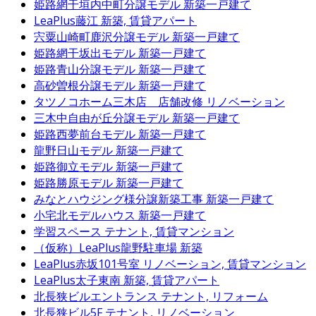
姫路網干垣内中町分譲モデル
新築一戸建て
LeaPlus藤江
新築, 賃貸アパート
宍粟山崎町鹿沢分譲モデル
新築一戸建て
姫路網干坂出モデル
新築一戸建て
姫路青山分譲モデル
新築一戸建て
高砂曽根分譲モデル
新築一戸建て
タツノコホーム三木店 店舗改修
リノベーション
三木中自由が丘分譲モデル
新築一戸建て
姫路西夢前台モデル
新築一戸建て
龍野日山モデル
新築一戸建て
姫路御立モデル
新築一戸建て
姫路勝原モデル
新築一戸建て
みなとハウジング様分譲新築工事
新築一戸建て
小宅北モデルハウス
新築一戸建て
学習スペース
テナント, 賃貸マンション
（仮称）LeaPlus龍野駐車場
新築
LeaPlus赤坂101号室
リノベーション, 賃貸マンション
LeaPlus太子東南
新築, 賃貸アパート
北長狭ビルエントランス
テナント, リフォーム
北長狭ビル5F
テナント, リノベーション