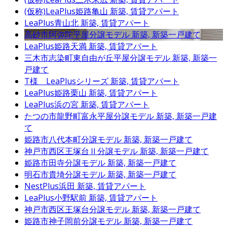
(仮称)LeaPlus姫路亀山
新築, 賃貸アパート
LeaPlus青山北
新築, 賃貸アパート
高砂市阿弥陀平屋分譲モデル
新築, 新築一戸建て
LeaPlus姫路天満
新築, 賃貸アパート
三木市志染町東自由が丘平屋分譲モデル
新築, 新築一
戸建て
T様 LeaPlusシリーズ
新築, 賃貸アパート
LeaPlus姫路栗山
新築, 賃貸アパート
LeaPlus浜の宮
新築, 賃貸アパート
たつの市龍野町富永平屋分譲モデル
新築, 新築一戸建
て
姫路市八代本町分譲モデル
新築, 新築一戸建て
神戸市西区王塚台Ⅱ分譲モデル
新築, 新築一戸建て
姫路市田寺分譲モデル
新築, 新築一戸建て
明石市貴埼分譲モデル
新築, 新築一戸建て
NestPlus浜田
新築, 賃貸アパート
LeaPlus小野駅前
新築, 賃貸アパート
神戸市西区王塚台分譲モデル
新築, 新築一戸建て
姫路市神子岡前分譲モデル
新築, 新築一戸建て