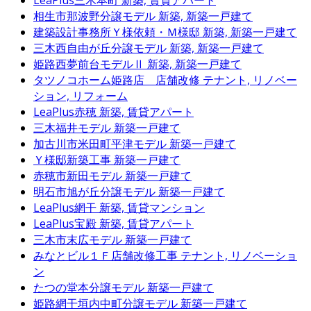
LeaPlus三木本町
新築, 賃貸アパート
相生市那波野分譲モデル
新築, 新築一戸建て
建築設計事務所Ｙ様依頼・Ｍ様邸
新築, 新築一戸建て
三木西自由が丘分譲モデル
新築, 新築一戸建て
姫路西夢前台モデルⅡ
新築, 新築一戸建て
タツノコホーム姫路店 店舗改修
テナント, リノベー
ション, リフォーム
LeaPlus赤穂
新築, 賃貸アパート
三木福井モデル
新築一戸建て
加古川市米田町平津モデル
新築一戸建て
Ｙ様邸新築工事
新築一戸建て
赤穂市新田モデル
新築一戸建て
明石市旭が丘分譲モデル
新築一戸建て
LeaPlus網干
新築, 賃貸マンション
LeaPlus宝殿
新築, 賃貸アパート
三木市末広モデル
新築一戸建て
みなとビル１Ｆ店舗改修工事
テナント, リノベーショ
ン
たつの堂本分譲モデル
新築一戸建て
姫路網干垣内中町分譲モデル
新築一戸建て