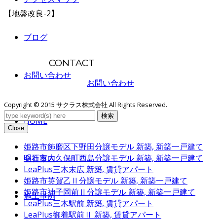
【地盤改良-2】
ブログ
CONTACT
お問い合わせ
お問い合わせ
Copyright © 2015 サクラス株式会社 All Rights Reserved.
検索
HOME
Close
姫路市飾磨区下野田分譲モデル
新築, 新築一戸建て
明石市大久保町西島分譲モデル
新築, 新築一戸建て
会社案内
LeaPlus三木末広
新築, 賃貸アパート
姫路市英賀乙Ⅱ分譲モデル
新築, 新築一戸建て
姫路市神子岡前Ⅱ分譲モデル
新築, 新築一戸建て
施工事例
LeaPlus三木駅前
新築, 賃貸アパート
LeaPlus御着駅前Ⅱ
新築, 賃貸アパート