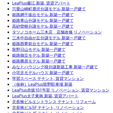
LeaPlus藤江
新築, 賃貸アパート
宍粟山崎町鹿沢分譲モデル
新築一戸建て
姫路網干坂出モデル
新築一戸建て
姫路青山分譲モデル
新築一戸建て
高砂曽根分譲モデル
新築一戸建て
タツノコホーム三木店 店舗改修
リノベーション
三木中自由が丘分譲モデル
新築一戸建て
姫路西夢前台モデル
新築一戸建て
龍野日山モデル
新築一戸建て
姫路御立モデル
新築一戸建て
姫路勝原モデル
新築一戸建て
みなとハウジング様分譲新築工事
新築一戸建て
小宅北モデルハウス
新築一戸建て
学習スペース
テナント, 賃貸マンション
（仮称）LeaPlus龍野駐車場
新築
LeaPlus赤坂101号室
リノベーション, 賃貸マンション
LeaPlus太子東南
新築, 賃貸アパート
北長狭ビルエントランス
テナント, リフォーム
北長狭ビル5F
テナント, リノベーション