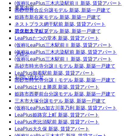
(仮称)LeaPlus三木志染駅前Ⅱ
新築, 賃貸アパート
事業内容
高砂市百合丘分譲モデル
新築, 新築一戸建て
姫路市新在家モデル
新築, 新築一戸建て
ネストプラス網干駅前
新築, 賃貸アパート
アクセスマップ
揖保郡太子町モデル
新築, 新築一戸建て
LeaPlusたつの堂本
新築, 賃貸アパート
(仮称)LeaPlus三木駅前Ⅱ
新築, 賃貸アパート
(仮称)LeaPlus三木志染駅前
新築, 賃貸アパート
ブログ
(仮称)LeaPlus三木駅前Ⅰ
新築, 賃貸アパート
高砂市時光寺分譲Ⅱモデル
新築, 新築一戸建て
LeaPlus御着駅前
新築, 賃貸アパート
お問い合わせ
高砂市時光寺分譲Ⅰモデル
新築, 新築一戸建て
LeaPlusはりま勝原
新築, 賃貸アパート
姫路市西夢前台分譲モデル
新築, 新築一戸建て
三木市大塚分譲モデル
新築, 新築一戸建て
(仮称)LeaPlus加古川美乃利
新築, 賃貸アパート
LeaPlus姫路宮上町
新築, 賃貸アパート
LeaPlus恵比須駅前
新築, 賃貸アパート
LeaPlus大久保
新築, 賃貸アパート
(仮称)LeaPlus三木末広
新築, 賃貸アパート