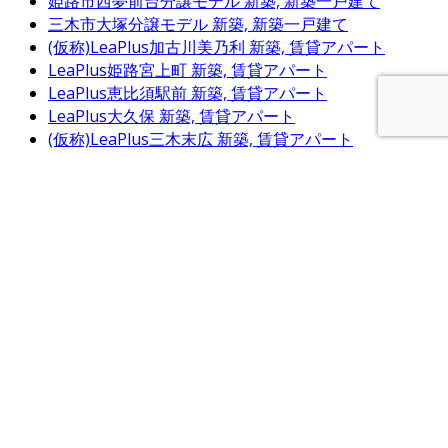
姫路市西夢前台分譲モデル
新築, 新築一戸建て
三木市大塚分譲モデル
新築, 新築一戸建て
(仮称)LeaPlus加古川美乃利
新築, 賃貸アパート
LeaPlus姫路宮上町
新築, 賃貸アパート
LeaPlus恵比須駅前
新築, 賃貸アパート
LeaPlus大久保
新築, 賃貸アパート
(仮称)LeaPlus三木末広
新築, 賃貸アパート
(仮称)LeaPlus姫路亀山
新築, 賃貸アパート
LeaPlus青山北
新築, 賃貸アパート
高砂市阿弥陀平屋分譲モデル
新築, 新築一戸建て
LeaPlus姫路天満
新築, 賃貸アパート
三木市志染町東自由が丘平屋分譲モデル
新築, 新築一
戸建て
T様 LeaPlusシリーズ
新築, 賃貸アパート
LeaPlus姫路栗山
新築, 賃貸アパート
LeaPlus浜の宮
新築, 賃貸アパート
たつの市龍野町富永平屋分譲モデル
新築, 新築一戸建
て
姫路市八代本町分譲モデル
新築, 新築一戸建て
神戸市西区王塚台Ⅱ分譲モデル
新築, 新築一戸建て