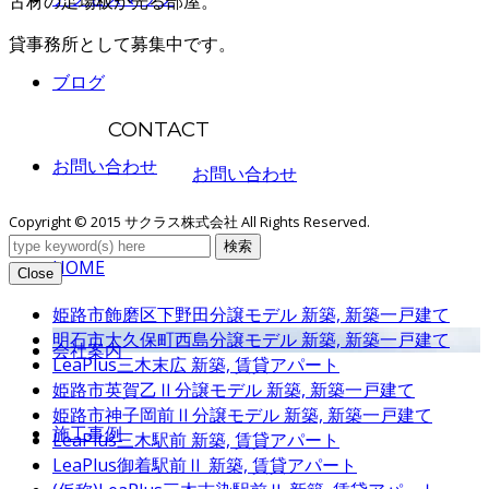
古材の足場板が光る部屋。
貸事務所として募集中です。
ブログ
CONTACT
お問い合わせ
お問い合わせ
Copyright © 2015 サクラス株式会社 All Rights Reserved.
検索
HOME
Close
姫路市飾磨区下野田分譲モデル
新築, 新築一戸建て
明石市大久保町西島分譲モデル
新築, 新築一戸建て
会社案内
LeaPlus三木末広
新築, 賃貸アパート
姫路市英賀乙Ⅱ分譲モデル
新築, 新築一戸建て
姫路市神子岡前Ⅱ分譲モデル
新築, 新築一戸建て
施工事例
LeaPlus三木駅前
新築, 賃貸アパート
LeaPlus御着駅前Ⅱ
新築, 賃貸アパート