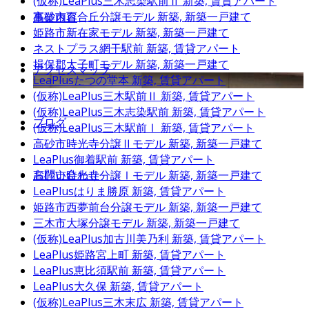
(仮称)LeaPlus三木志染駅前Ⅱ
新築, 賃貸アパート
高砂市百合丘分譲モデル
新築, 新築一戸建て
事業内容
姫路市新在家モデル
新築, 新築一戸建て
ネストプラス網干駅前
新築, 賃貸アパート
揖保郡太子町モデル
新築, 新築一戸建て
アクセスマップ
LeaPlusたつの堂本
新築, 賃貸アパート
(仮称)LeaPlus三木駅前Ⅱ
新築, 賃貸アパート
(仮称)LeaPlus三木志染駅前
新築, 賃貸アパート
ブログ
(仮称)LeaPlus三木駅前Ⅰ
新築, 賃貸アパート
高砂市時光寺分譲Ⅱモデル
新築, 新築一戸建て
LeaPlus御着駅前
新築, 賃貸アパート
お問い合わせ
高砂市時光寺分譲Ⅰモデル
新築, 新築一戸建て
LeaPlusはりま勝原
新築, 賃貸アパート
姫路市西夢前台分譲モデル
新築, 新築一戸建て
三木市大塚分譲モデル
新築, 新築一戸建て
(仮称)LeaPlus加古川美乃利
新築, 賃貸アパート
LeaPlus姫路宮上町
新築, 賃貸アパート
LeaPlus恵比須駅前
新築, 賃貸アパート
LeaPlus大久保
新築, 賃貸アパート
(仮称)LeaPlus三木末広
新築, 賃貸アパート