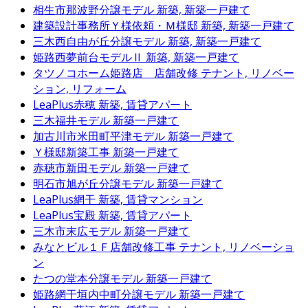
相生市那波野分譲モデル
新築, 新築一戸建て
建築設計事務所Ｙ様依頼・Ｍ様邸
新築, 新築一戸建て
三木西自由が丘分譲モデル
新築, 新築一戸建て
姫路西夢前台モデルⅡ
新築, 新築一戸建て
タツノコホーム姫路店 店舗改修
テナント, リノベー
ション, リフォーム
LeaPlus赤穂
新築, 賃貸アパート
三木福井モデル
新築一戸建て
加古川市米田町平津モデル
新築一戸建て
Ｙ様邸新築工事
新築一戸建て
赤穂市新田モデル
新築一戸建て
明石市旭が丘分譲モデル
新築一戸建て
LeaPlus網干
新築, 賃貸マンション
LeaPlus宝殿
新築, 賃貸アパート
三木市末広モデル
新築一戸建て
みなとビル１Ｆ店舗改修工事
テナント, リノベーショ
ン
たつの堂本分譲モデル
新築一戸建て
姫路網干垣内中町分譲モデル
新築一戸建て