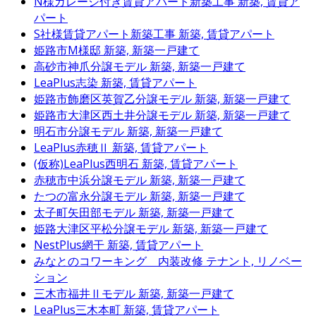
N様ガレージ付き賃貸アパート新築工事
新築, 賃貸ア
パート
S社様賃貸アパート新築工事
新築, 賃貸アパート
姫路市M様邸
新築, 新築一戸建て
高砂市神爪分譲モデル
新築, 新築一戸建て
LeaPlus志染
新築, 賃貸アパート
姫路市飾磨区英賀乙分譲モデル
新築, 新築一戸建て
姫路市大津区西土井分譲モデル
新築, 新築一戸建て
明石市分譲モデル
新築, 新築一戸建て
LeaPlus赤穂Ⅱ
新築, 賃貸アパート
(仮称)LeaPlus西明石
新築, 賃貸アパート
赤穂市中浜分譲モデル
新築, 新築一戸建て
たつの富永分譲モデル
新築, 新築一戸建て
太子町矢田部モデル
新築, 新築一戸建て
姫路大津区平松分譲モデル
新築, 新築一戸建て
NestPlus網干
新築, 賃貸アパート
みなとのコワーキング 内装改修
テナント, リノベー
ション
三木市福井Ⅱモデル
新築, 新築一戸建て
LeaPlus三木本町
新築, 賃貸アパート