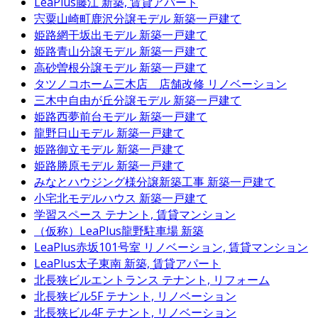
LeaPlus藤江
新築, 賃貸アパート
宍粟山崎町鹿沢分譲モデル
新築一戸建て
姫路網干坂出モデル
新築一戸建て
姫路青山分譲モデル
新築一戸建て
高砂曽根分譲モデル
新築一戸建て
タツノコホーム三木店 店舗改修
リノベーション
三木中自由が丘分譲モデル
新築一戸建て
姫路西夢前台モデル
新築一戸建て
龍野日山モデル
新築一戸建て
姫路御立モデル
新築一戸建て
姫路勝原モデル
新築一戸建て
みなとハウジング様分譲新築工事
新築一戸建て
小宅北モデルハウス
新築一戸建て
学習スペース
テナント, 賃貸マンション
（仮称）LeaPlus龍野駐車場
新築
LeaPlus赤坂101号室
リノベーション, 賃貸マンション
LeaPlus太子東南
新築, 賃貸アパート
北長狭ビルエントランス
テナント, リフォーム
北長狭ビル5F
テナント, リノベーション
北長狭ビル4F
テナント, リノベーション